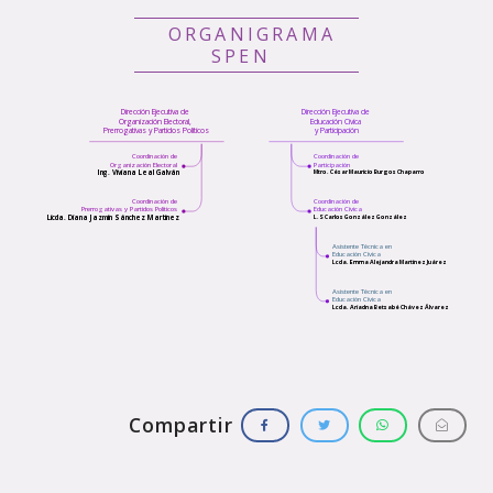
ORGANIGRAMA
SPEN
Dirección Ejecutiva de
Dirección Ejecutiva de
Organización Electoral,
Educación Cívica
Prerrogativas y Partidos Políticos
y Participación
Coordinación de
Coordinación de
Organización Electoral
Participación
Ing. Viviana Leal Galván
Mtro. César Mauricio Burgos Chaparro
Coordinación de
Coordinación de
Prerrogativas y Partidos Políticos
Educación Cívica
Licda. Diana Jazmín Sánchez Martínez
L.S Carlos González González
Asistente Técnica en
Educación Cívica
Lcda. Emma Alejandra Martínez Juárez
Asistente Técnica en
Educación Cívica
Lcda. Ariadna Betsabé Chávez Álvarez