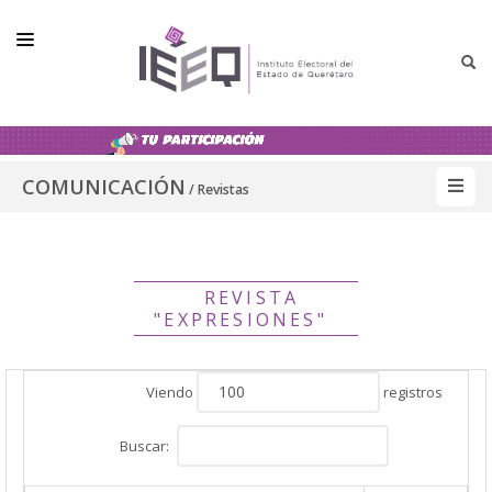
INSTITUTO
COMUNICACIÓN
CONSEJO GENERAL
/ Revistas
ELECCIONES
NORMATIVIDAD
REVISTA
COMUNICACIÓN
"EXPRESIONES"
TRANSPARENCIA
SPEN
Viendo
registros
GÉNERO
Buscar: