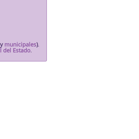
y
municipales
)
.
l del Estado
.