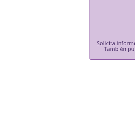
Solicita inform
También pu